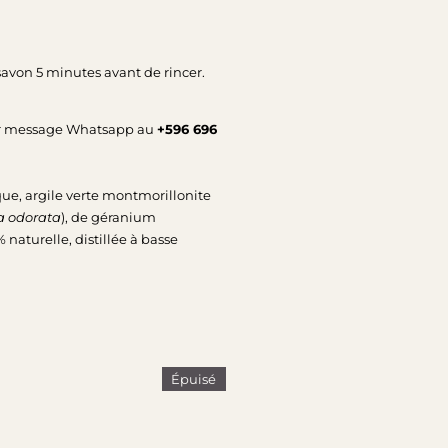
 savon 5 minutes avant de rincer.
 par message Whatsapp au
+596 696
ue, argile verte montmorillonite
 odorata
), de
géranium
naturelle, distillée à basse
Épuisé