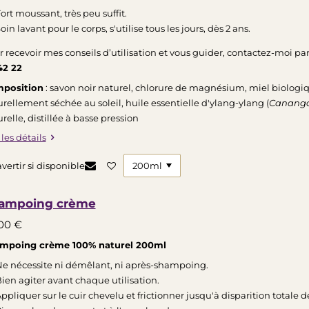
ort moussant, très peu suffit.
oin lavant pour le corps, s'utilise tous les jours, dès 2 ans.
r recevoir mes conseils d’utilisation et vous guider, contactez-moi 
42 22
position
: savon noir naturel, chlorure de magnésium, miel biologiq
rellement séchée au soleil, huile essentielle d'ylang-ylang (
Cananga
relle, distillée à basse pression
 les détails
vertir si disponible
ampoing crème
00 €
mpoing crème 100% naturel 200ml
e nécessite ni démêlant, ni après-shampoing.
ien agiter avant chaque utilisation.
ppliquer sur le cuir chevelu et frictionner jusqu'à disparition totale d