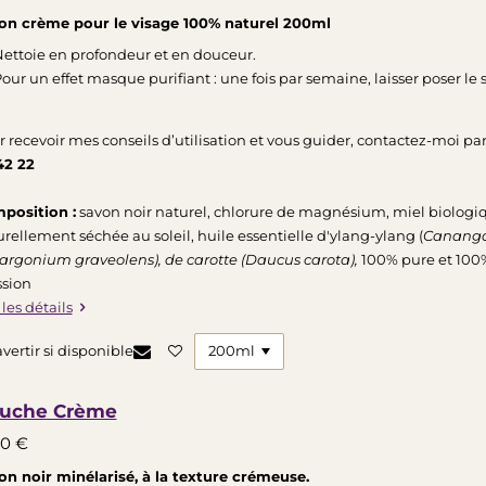
on crème pour le visage 100% naturel 200ml
ettoie en profondeur et en douceur.
our un effet masque purifiant : une fois par semaine, laisser poser le
r recevoir mes conseils d’utilisation et vous guider, contactez-moi
42 22
position :
savon noir naturel, chlorure de magnésium, miel biologiq
rellement séchée au soleil, huile essentielle d'ylang-ylang (
Cananga
argonium graveolens), de carotte (Daucus carota),
100% pure et 100% 
ssion
 les détails
vertir si disponible
uche Crème
00 €
on noir minélarisé, à la texture crémeuse.