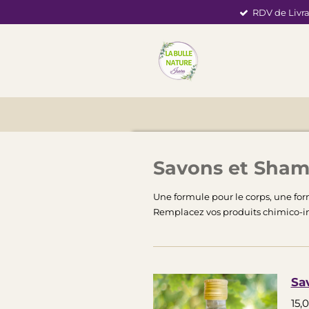
RDV de Livra
Passer
au
contenu
principal
Savons et Sha
Une formule pour le corps, une for
Remplacez vos produits chimico-indu
Sa
15,