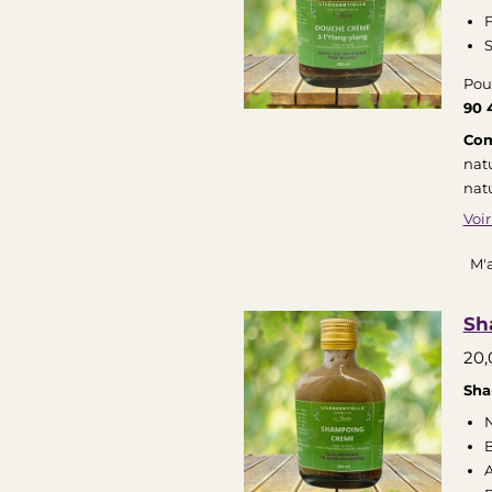
F
S
Pou
90 
Com
natu
natu
Voir
M'a
Sh
20,
Sha
N
B
A