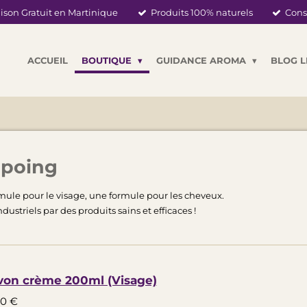
ison Gratuit en Martinique
Produits 100% naturels
Cons
ACCUEIL
BOUTIQUE
GUIDANCE AROMA
BLOG 
mpoing
mule pour le visage, une formule pour les cheveux.
striels par des produits sains et efficaces !
von crème 200ml (Visage)
00 €