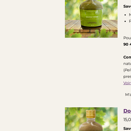
Sav
N
P
Pou
90 
Com
natu
(
Pel
pre
Voir
M'a
Do
15,
Sav