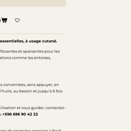
r
essentielles, à usage cutané.
faisantes et apaisantes pour les
mations comme les entorses,
s concernées, sans appuyer, en
'huile, au besoin et jusqu'à 6 fois
ilisation et vous guider, contactez-
au
+596 696 90 42 22
ierge de première pression à froid,