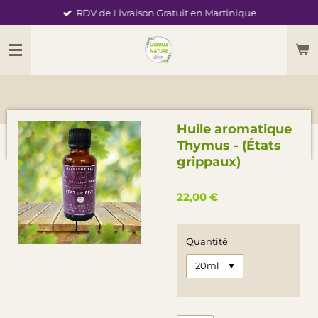
RDV de Livraison Gratuit en Martinique
Passer
au
contenu
principal
Huile aromatique
Thymus - (États
grippaux)
22,00 €
Quantité