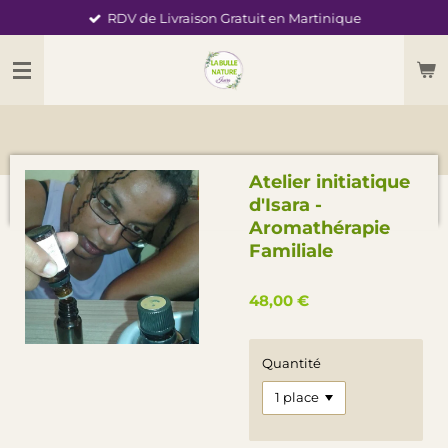
RDV de Livraison Gratuit en Martinique
Passer
au
contenu
principal
Atelier initiatique
d'Isara -
Aromathérapie
Familiale
48,00 €
Quantité