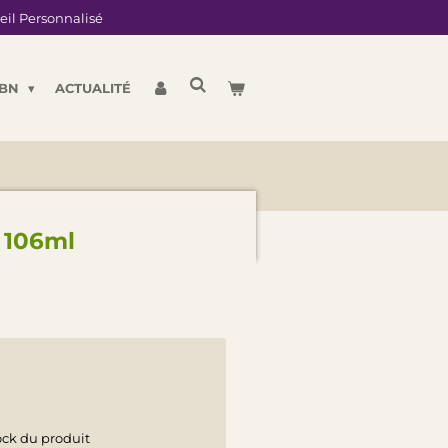
eil Personnalisé
LBN
ACTUALITÉ
 106ml
ock du produit